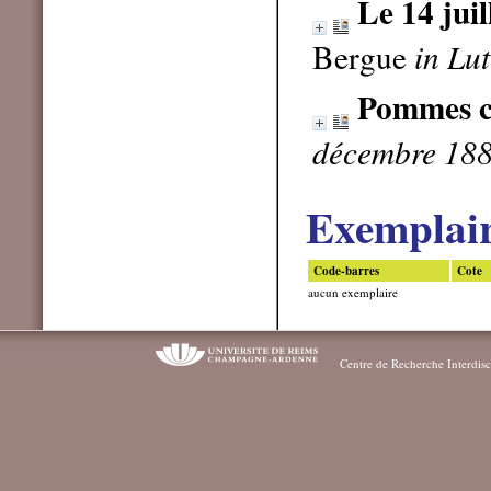
Le 14 jui
Bergue
in Lu
Pommes c
décembre 188
Exemplai
Code-barres
Cote
aucun exemplaire
Centre de Recherche Interdisc