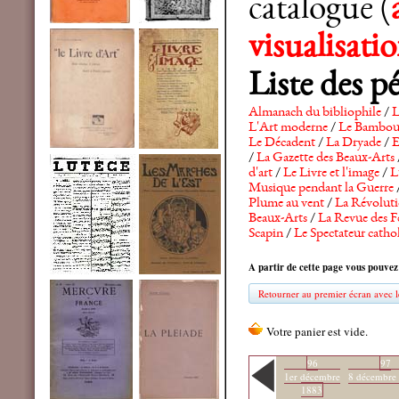
catalogue (
visualisat
Liste des p
Almanach du bibliophile
/
L
L'Art moderne
/
Le Bambo
Le Décadent
/
La Dryade
/
E
/
La Gazette des Beaux-Arts
d'art
/
Le Livre et l'image
/
L
Musique pendant la Guerre
Plume au vent
/
La Révolutio
Beaux-Arts
/
La Revue des F
Scapin
/
Le Spectateur catho
A partir de cette page vous pouvez
Retourner au premier écran avec le
96
97
1er décembre
8 décembre
1883