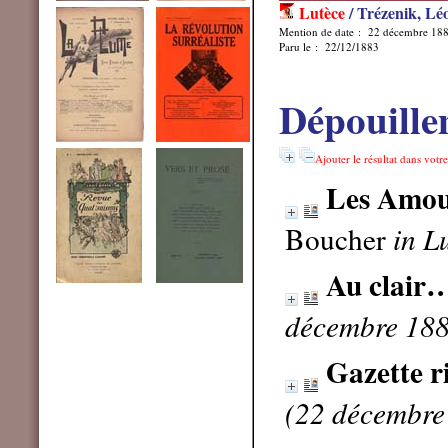
Lutèce
/ Trézenik, Lé
Mention de date : 22 décembre 18
Paru le : 22/12/1883
Dépouille
Ajouter le résultat dans votr
Les Amou
Boucher
in L
Au clair
décembre 188
Gazette r
(22 décembre