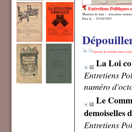
1893
septembre 
Entretiens Politiques e
Mention de date : deuxième numér
Paru le : 25/10/1893
Dépouille
Ajouter le résultat dans votr
La Loi c
Entretiens Pol
numéro d'oct
Le Comme
demoiselles d
Entretiens Pol