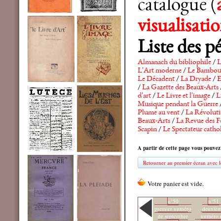
catalogue (
visualisat
Liste des p
Almanach du bibliophile
/
L
L'Art moderne
/
Le Bambo
Le Décadent
/
La Dryade
/
E
/
La Gazette des Beaux-Arts
d'art
/
Le Livre et l'image
/
L
Musique pendant la Guerre
Plume au vent
/
La Révolutio
Beaux-Arts
/
La Revue des F
Scapin
/
Le Spectateur catho
A partir de cette page vous pouvez
Retourner au premier écran avec le
n°50
n°51
premier numéro
deuxiè
de septembre
numéro 