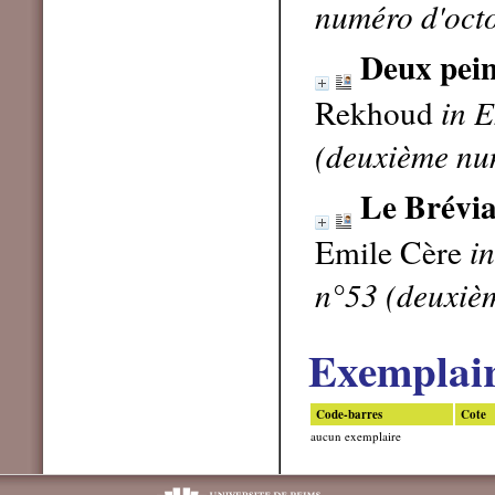
numéro d'oct
Deux pein
Rekhoud
in E
(deuxième nu
Le Brévia
Emile Cère
in
n°53 (deuxiè
Exemplai
Code-barres
Cote
aucun exemplaire