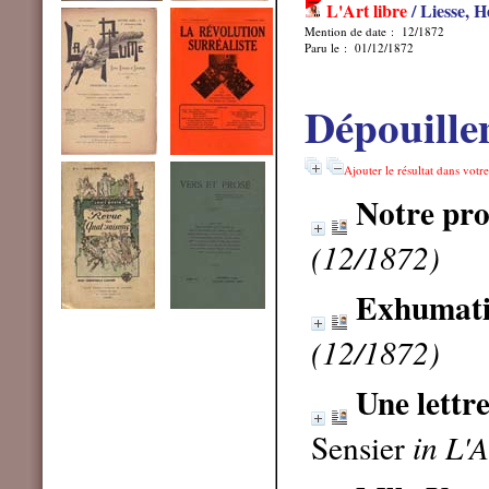
L'Art libre
/ Liesse, H
Mention de date : 12/1872
Paru le : 01/12/1872
Dépouille
Ajouter le résultat dans votr
Notre pr
(12/1872)
Exhumatio
(12/1872)
Une lettr
Sensier
in L'A