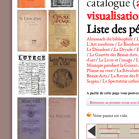
catalogue (
visualisat
Liste des p
Almanach du bibliophile
/
L
L'Art moderne
/
Le Bambo
Le Décadent
/
La Dryade
/
E
/
La Gazette des Beaux-Arts
d'art
/
Le Livre et l'image
/
L
Musique pendant la Guerre
Plume au vent
/
La Révolutio
Beaux-Arts
/
La Revue des F
Scapin
/
Le Spectateur catho
A partir de cette page vous pouvez
Retourner au premier écran avec le
19
20
15/09/1872 au
10/18
01/10/1872