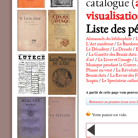
catalogue (
visualisat
Liste des p
Almanach du bibliophile
/
L
L'Art moderne
/
Le Bambo
Le Décadent
/
La Dryade
/
E
/
La Gazette des Beaux-Arts
d'art
/
Le Livre et l'image
/
L
Musique pendant la Guerre
Plume au vent
/
La Révolutio
Beaux-Arts
/
La Revue des F
Scapin
/
Le Spectateur catho
A partir de cette page vous pouvez
Retourner au premier écran avec le