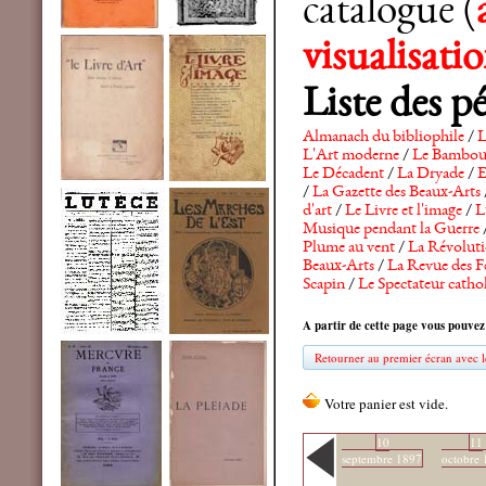
catalogue (
visualisat
Liste des p
Almanach du bibliophile
/
L
L'Art moderne
/
Le Bambo
Le Décadent
/
La Dryade
/
E
/
La Gazette des Beaux-Arts
d'art
/
Le Livre et l'image
/
L
Musique pendant la Guerre
Plume au vent
/
La Révolutio
Beaux-Arts
/
La Revue des F
Scapin
/
Le Spectateur catho
A partir de cette page vous pouvez
Retourner au premier écran avec le
10
11
septembre 1897
octobre 