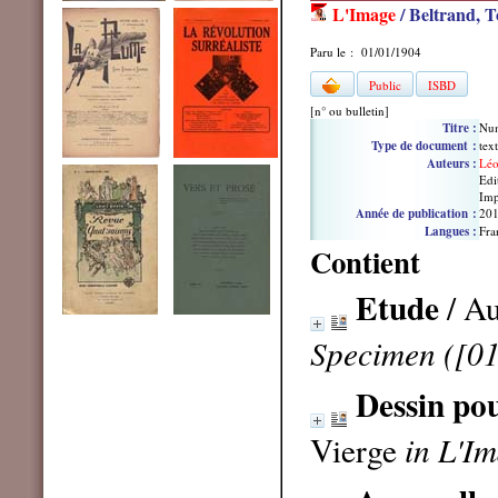
L'Image
/ Beltrand, T
Paru le : 01/01/1904
Public
ISBD
[n° ou bulletin]
Titre :
Nu
Type de document :
tex
Auteurs :
Léo
Edi
Imp
Année de publication :
20
Langues :
Fra
Contient
Etude
/ A
Specimen ([01
Dessin pou
Vierge
in L'I