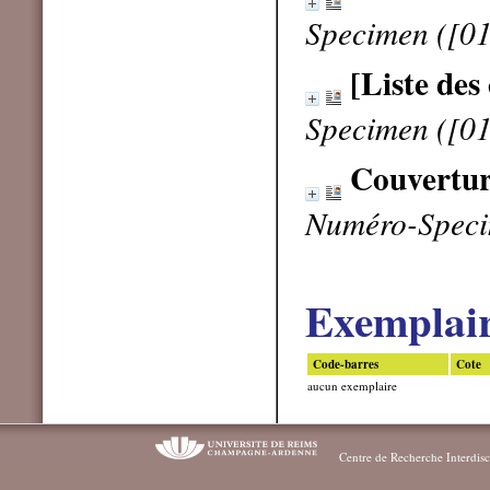
Specimen ([01
[Liste des
Specimen ([01
Couvertu
Numéro-Speci
Exemplai
Code-barres
Cote
aucun exemplaire
Centre de Recherche Interdisc