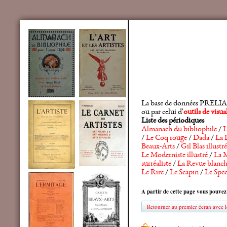
La base de données PRELIA rec
ou par celui d'
outils de visu
Liste des périodiques
Almanach du bibliophile
/
L
/
Le Coq rouge
/
Dada
/
La 
Beaux-Arts
/
Gil Blas illustré
Le Moderniste illustré
/
La M
surréaliste
/
La Revue blanc
Le Rire
/
Le Scapin
/
Le Spec
A partir de cette page vous pouvez
Retourner au premier écran avec le