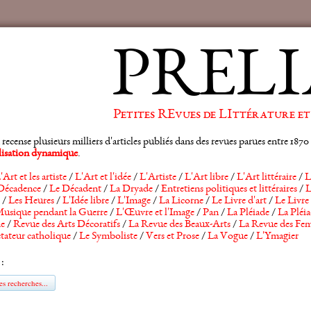
PRELI
Petites REvues de LIttérature et
ense plusieurs milliers d'articles publiés dans des revues parues entre 1870 et
alisation dynamique
.
'Art et les artiste
/
L'Art et l'idée
/
L'Artiste
/
L'Art libre
/
L'Art littéraire
/
L
Décadence
/
Le Décadent
/
La Dryade
/
Entretiens politiques et littéraires
/
L
/
Les Heures
/
L'Idée libre
/
L'Image
/
La Licorne
/
Le Livre d'art
/
Le Livre 
usique pendant la Guerre
/
L'Œuvre et l'Image
/
Pan
/
La Pléiade
/
La Pléia
he
/
Revue des Arts Décoratifs
/
La Revue des Beaux-Arts
/
La Revue des Fem
tateur catholique
/
Le Symboliste
/
Vers et Prose
/
La Vogue
/
L'Ymagier
 :
s recherches...