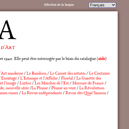
Sélection de la langue
A
 d'Art
 1940. Elle peut être interrogée par le biais du catalogue (
aide
)
'Art moderne
/
Le Bambou
/
Le Carnet des artistes
/
Le Centaure
'Ermitage
/
L'Estampe et l'Affiche
/
Floréal
/
La Gazette des
et l'image
/
Lutèce
/
Les Marches de l'Est
/
Mercure de France
/
de, nouvelle série
/
La Plume
/
Plume au vent
/
La Révolution
mes russes
/
La Revue indépendante
/
Revue des Quat'Saisons
/