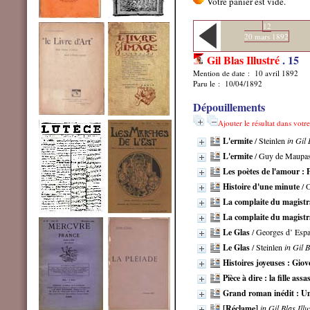
12
20 mars 1892
Gil Blas Illustré
.
15
Mention de date : 10 avril 1892
Paru le : 10/04/1892
Dépouillements
Ajouter le résultat dans votr
L'ermite
/ Steinlen
in Gil 
L'ermite
/ Guy de Maupa
Les poètes de l'amour : P
Histoire d'une minute
/ 
La complaite du magistr
La complaite du magistr
Le Glas
/ Georges d’ Esp
Le Glas
/ Steinlen
in Gil B
Histoires joyeuses : Gio
Pièce à dire : la fille assa
Grand roman inédit : U
[Réclame]
in Gil Blas Ill