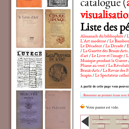
catalogue (
visualisat
Liste des p
Almanach du bibliophile
/
L
L'Art moderne
/
Le Bambo
Le Décadent
/
La Dryade
/
E
/
La Gazette des Beaux-Arts
d'art
/
Le Livre et l'image
/
L
Musique pendant la Guerre
Plume au vent
/
La Révolutio
Beaux-Arts
/
La Revue des F
Scapin
/
Le Spectateur catho
A partir de cette page vous pouvez
Retourner au premier écran avec le
46
47
13 novembre
20 novem
1892
1892