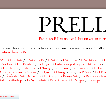
PRELI
Petites REvues de LIttérature et
ense plusieurs milliers d'articles publiés dans des revues parues entre 1870 et
alisation dynamique
.
'Art et les artiste
/
L'Art et l'idée
/
L'Artiste
/
L'Art libre
/
L'Art littéraire
/
L
Décadence
/
Le Décadent
/
La Dryade
/
Entretiens politiques et littéraires
/
L
/
Les Heures
/
L'Idée libre
/
L'Image
/
La Licorne
/
Le Livre d'art
/
Le Livre 
usique pendant la Guerre
/
L'Œuvre et l'Image
/
Pan
/
La Pléiade
/
La Pléia
he
/
Revue des Arts Décoratifs
/
La Revue des Beaux-Arts
/
La Revue des Fem
tateur catholique
/
Le Symboliste
/
Vers et Prose
/
La Vogue
/
L'Ymagier
 :
s recherches...