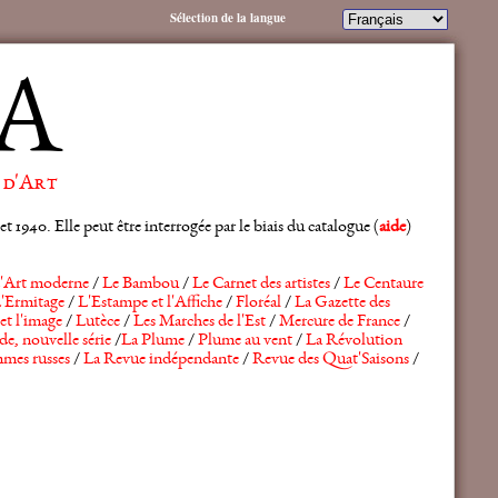
Sélection de la langue
A
 d'Art
 1940. Elle peut être interrogée par le biais du catalogue (
aide
)
'Art moderne
/
Le Bambou
/
Le Carnet des artistes
/
Le Centaure
'Ermitage
/
L'Estampe et l'Affiche
/
Floréal
/
La Gazette des
et l'image
/
Lutèce
/
Les Marches de l'Est
/
Mercure de France
/
de, nouvelle série
/
La Plume
/
Plume au vent
/
La Révolution
mes russes
/
La Revue indépendante
/
Revue des Quat'Saisons
/