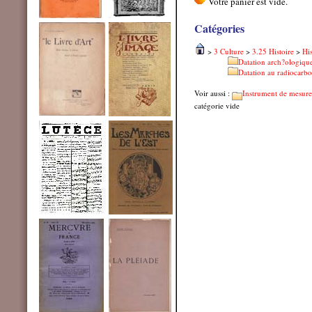
Catégories
>
3 Culture
>
3.25 Histoire
>
His
Datation arch?ologiqu
Datation au radiocarb
Voir aussi :
Instrument de mesure
catégorie vide