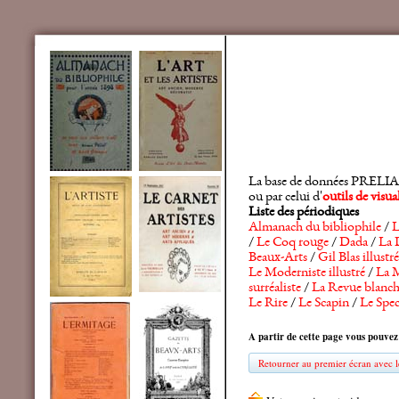
La base de données PRELIA rec
ou par celui d'
outils de visu
Liste des périodiques
Almanach du bibliophile
/
L
/
Le Coq rouge
/
Dada
/
La 
Beaux-Arts
/
Gil Blas illustré
Le Moderniste illustré
/
La M
surréaliste
/
La Revue blanc
Le Rire
/
Le Scapin
/
Le Spec
A partir de cette page vous pouvez
Retourner au premier écran avec le