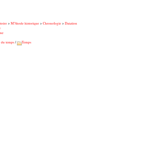
toire
>
M?thode historique
>
Chronologie
>
Datation
e
one
 du temps
/
Temps