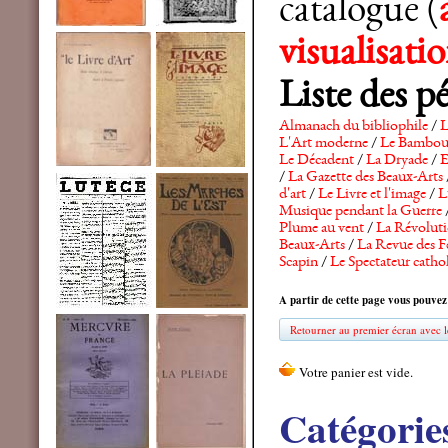
catalogue (
visualisat
Liste des p
Almanach du bibliophile
/
L
L'Art moderne
/
Le Bambo
Le Décadent
/
La Dryade
/
E
/
La Gazette des Beaux-Arts
d'art
/
Le Livre et l'image
/
L
Musique pendant la Guerre
Plume au vent
/
La Révolutio
Beaux-Arts
/
La Revue des F
Scapin
/
Le Spectateur catho
A partir de cette page vous pouvez
Retourner au premier écran avec le
Catégorie