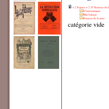
>
2 Science
>
2.35 Sciences de l
G?odynamique
Min?ralogie
Sciences de la terre
catégorie vide