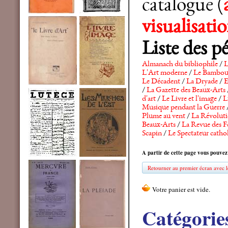
catalogue (
visualisat
Liste des p
Almanach du bibliophile
/
L
L'Art moderne
/
Le Bambo
Le Décadent
/
La Dryade
/
E
/
La Gazette des Beaux-Arts
d'art
/
Le Livre et l'image
/
L
Musique pendant la Guerre
Plume au vent
/
La Révolutio
Beaux-Arts
/
La Revue des F
Scapin
/
Le Spectateur catho
A partir de cette page vous pouvez
Retourner au premier écran avec le
Catégorie