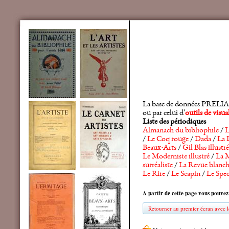
La base de données PRELIA rec
ou par celui d'
outils de visu
Liste des périodiques
Almanach du bibliophile
/
L
/
Le Coq rouge
/
Dada
/
La 
Beaux-Arts
/
Gil Blas illustré
Le Moderniste illustré
/
La M
surréaliste
/
La Revue blanc
Le Rire
/
Le Scapin
/
Le Spec
A partir de cette page vous pouvez
Retourner au premier écran avec le