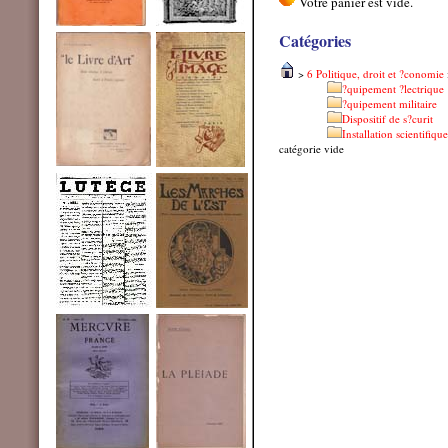
Catégories
>
6 Politique, droit et ?conomie
?quipement ?lectrique
?quipement militaire
Dispositif de s?curit
Installation scientifique
catégorie vide