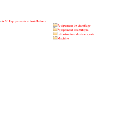
>
6.60 Equipements et installations
?quipement de chauffage
?quipement scientifique
Infrastructure des transports
Machine