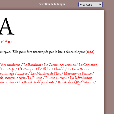
Sélection de la langue
A
 d'Art
 1940. Elle peut être interrogée par le biais du catalogue (
aide
)
'Art moderne
/
Le Bambou
/
Le Carnet des artistes
/
Le Centaure
'Ermitage
/
L'Estampe et l'Affiche
/
Floréal
/
La Gazette des
et l'image
/
Lutèce
/
Les Marches de l'Est
/
Mercure de France
/
de, nouvelle série
/
La Plume
/
Plume au vent
/
La Révolution
mes russes
/
La Revue indépendante
/
Revue des Quat'Saisons
/