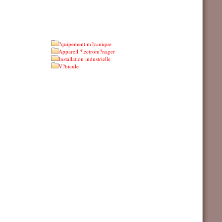
?quipement m?canique
Appareil ?lectrom?nager
Installation industrielle
V?hicule