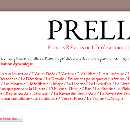
PRELI
Petites REvues de LIttérature et
ense plusieurs milliers d'articles publiés dans des revues parues entre 1870 et
alisation dynamique
.
'Art et les artiste
/
L'Art et l'idée
/
L'Artiste
/
L'Art libre
/
L'Art littéraire
/
L
Décadence
/
Le Décadent
/
La Dryade
/
Entretiens politiques et littéraires
/
L
/
Les Heures
/
L'Idée libre
/
L'Image
/
La Licorne
/
Le Livre d'art
/
Le Livre 
usique pendant la Guerre
/
L'Œuvre et l'Image
/
Pan
/
La Pléiade
/
La Pléia
he
/
Revue des Arts Décoratifs
/
La Revue des Beaux-Arts
/
La Revue des Fem
tateur catholique
/
Le Symboliste
/
Vers et Prose
/
La Vogue
/
L'Ymagier
 :
s recherches...