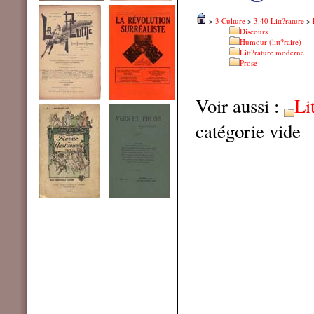
>
3 Culture
>
3.40 Litt?rature
>
Discours
Humour (litt?raire)
Litt?rature moderne
Prose
Voir aussi :
Li
catégorie vide