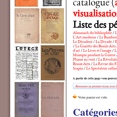
catalogue (
visualisat
Liste des p
Almanach du bibliophile
/
L
L'Art moderne
/
Le Bambo
Le Décadent
/
La Dryade
/
E
/
La Gazette des Beaux-Arts
d'art
/
Le Livre et l'image
/
L
Musique pendant la Guerre
Plume au vent
/
La Révolutio
Beaux-Arts
/
La Revue des F
Scapin
/
Le Spectateur catho
A partir de cette page vous pouvez
Retourner au premier écran avec le
Catégorie