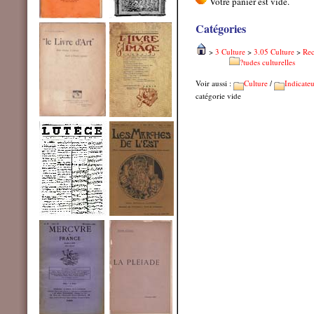
Catégories
>
3 Culture
>
3.05 Culture
>
Rec
?tudes culturelles
Voir aussi :
Culture
/
Indicateu
catégorie vide