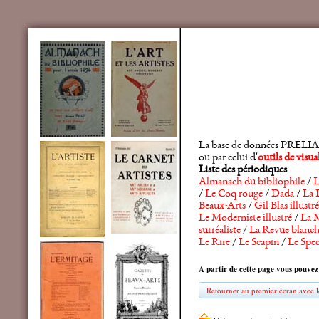
La base de données PRELIA rec
ou par celui d'
outils de visu
Liste des périodiques
Almanach du bibliophile
/
L
/
Le Coq rouge
/
Dada
/
La 
Beaux-Arts
/
Gil Blas illustré
Le Moderniste illustré
/
La M
surréaliste
/
La Revue blanc
Le Rire
/
Le Scapin
/
Le Spec
A partir de cette page vous pouvez
Retourner au premier écran avec le