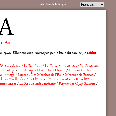
Sélection de la langue
A
 d'Art
 1940. Elle peut être interrogée par le biais du catalogue (
aide
)
'Art moderne
/
Le Bambou
/
Le Carnet des artistes
/
Le Centaure
'Ermitage
/
L'Estampe et l'Affiche
/
Floréal
/
La Gazette des
et l'image
/
Lutèce
/
Les Marches de l'Est
/
Mercure de France
/
de, nouvelle série
/
La Plume
/
Plume au vent
/
La Révolution
mes russes
/
La Revue indépendante
/
Revue des Quat'Saisons
/