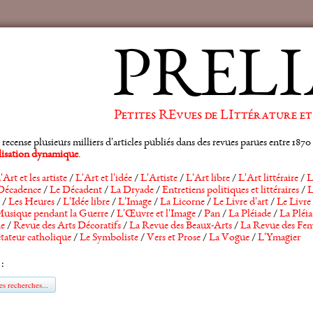
PRELI
Petites REvues de LIttérature et
ense plusieurs milliers d'articles publiés dans des revues parues entre 1870 et
alisation dynamique
.
'Art et les artiste
/
L'Art et l'idée
/
L'Artiste
/
L'Art libre
/
L'Art littéraire
/
L
Décadence
/
Le Décadent
/
La Dryade
/
Entretiens politiques et littéraires
/
L
/
Les Heures
/
L'Idée libre
/
L'Image
/
La Licorne
/
Le Livre d'art
/
Le Livre 
usique pendant la Guerre
/
L'Œuvre et l'Image
/
Pan
/
La Pléiade
/
La Pléia
he
/
Revue des Arts Décoratifs
/
La Revue des Beaux-Arts
/
La Revue des Fem
tateur catholique
/
Le Symboliste
/
Vers et Prose
/
La Vogue
/
L'Ymagier
 :
s recherches...