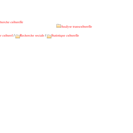
herche culturelle
Analyse transculturelle
r culturel
/
Recherche sociale
/
Statistique culturelle