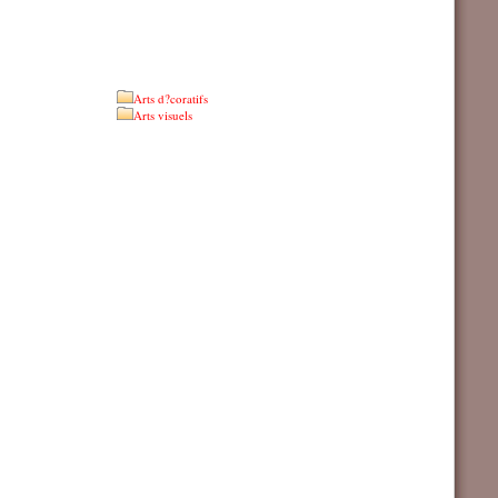
Arts d?coratifs
Arts visuels