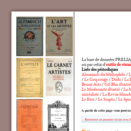
La base de données PRELIA rec
ou par celui d'
outils de visu
Liste des périodiques
Almanach du bibliophile
/
L
/
Le Coq rouge
/
Dada
/
La 
Beaux-Arts
/
Gil Blas illustré
Le Moderniste illustré
/
La M
surréaliste
/
La Revue blanc
Le Rire
/
Le Scapin
/
Le Spec
A partir de cette page vous pouvez
Retourner au premier écran avec le