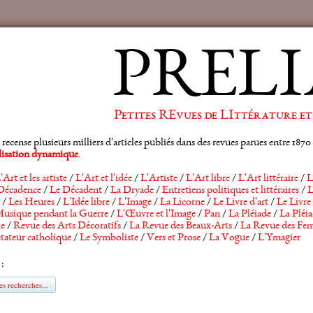
PRELI
Petites REvues de LIttérature et
ense plusieurs milliers d'articles publiés dans des revues parues entre 1870 et
alisation dynamique
.
'Art et les artiste
/
L'Art et l'idée
/
L'Artiste
/
L'Art libre
/
L'Art littéraire
/
L
Décadence
/
Le Décadent
/
La Dryade
/
Entretiens politiques et littéraires
/
L
/
Les Heures
/
L'Idée libre
/
L'Image
/
La Licorne
/
Le Livre d'art
/
Le Livre 
usique pendant la Guerre
/
L'Œuvre et l'Image
/
Pan
/
La Pléiade
/
La Pléia
he
/
Revue des Arts Décoratifs
/
La Revue des Beaux-Arts
/
La Revue des Fem
tateur catholique
/
Le Symboliste
/
Vers et Prose
/
La Vogue
/
L'Ymagier
 :
s recherches...