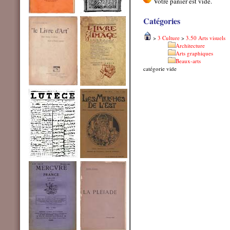
Catégories
>
3 Culture
>
3.50 Arts visuels
Architecture
Arts graphiques
Beaux-arts
catégorie vide