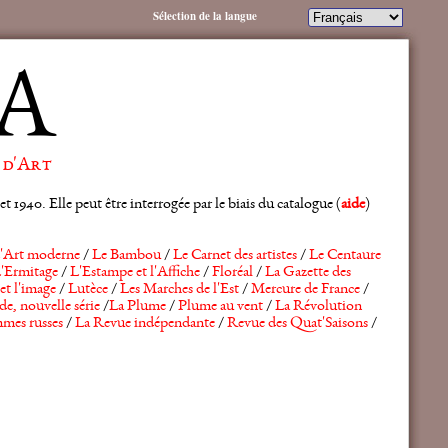
Sélection de la langue
A
 d'Art
 1940. Elle peut être interrogée par le biais du catalogue (
aide
)
'Art moderne
/
Le Bambou
/
Le Carnet des artistes
/
Le Centaure
'Ermitage
/
L'Estampe et l'Affiche
/
Floréal
/
La Gazette des
et l'image
/
Lutèce
/
Les Marches de l'Est
/
Mercure de France
/
de, nouvelle série
/
La Plume
/
Plume au vent
/
La Révolution
mes russes
/
La Revue indépendante
/
Revue des Quat'Saisons
/