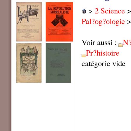
>
2 Science
Pal?og?ologie
Voir aussi :
N?
Pr?histoire
catégorie vide