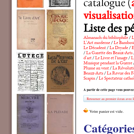
catalogue (
visualisat
Liste des p
Almanach du bibliophile
/
L
L'Art moderne
/
Le Bambo
Le Décadent
/
La Dryade
/
E
/
La Gazette des Beaux-Arts
d'art
/
Le Livre et l'image
/
L
Musique pendant la Guerre
Plume au vent
/
La Révolutio
Beaux-Arts
/
La Revue des F
Scapin
/
Le Spectateur catho
A partir de cette page vous pouvez
Retourner au premier écran avec le
Catégorie