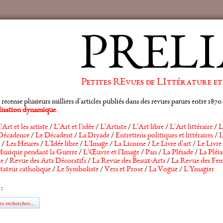
PRELI
Petites REvues de LIttérature et
ense plusieurs milliers d'articles publiés dans des revues parues entre 1870 et
alisation dynamique
.
'Art et les artiste
/
L'Art et l'idée
/
L'Artiste
/
L'Art libre
/
L'Art littéraire
/
L
Décadence
/
Le Décadent
/
La Dryade
/
Entretiens politiques et littéraires
/
L
/
Les Heures
/
L'Idée libre
/
L'Image
/
La Licorne
/
Le Livre d'art
/
Le Livre 
usique pendant la Guerre
/
L'Œuvre et l'Image
/
Pan
/
La Pléiade
/
La Pléia
he
/
Revue des Arts Décoratifs
/
La Revue des Beaux-Arts
/
La Revue des Fem
tateur catholique
/
Le Symboliste
/
Vers et Prose
/
La Vogue
/
L'Ymagier
 :
s recherches...