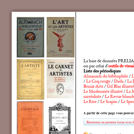
La base de données PRELIA rec
ou par celui d'
outils de visu
Liste des périodiques
Almanach du bibliophile
/
L
/
Le Coq rouge
/
Dada
/
La 
Beaux-Arts
/
Gil Blas illustré
Le Moderniste illustré
/
La M
surréaliste
/
La Revue blanc
Le Rire
/
Le Scapin
/
Le Spec
A partir de cette page vous pouvez
Retourner au premier écran avec le