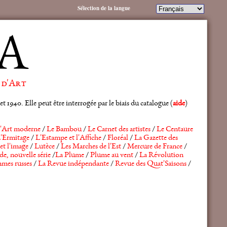
Sélection de la langue
A
 d'Art
 1940. Elle peut être interrogée par le biais du catalogue (
aide
)
'Art moderne
/
Le Bambou
/
Le Carnet des artistes
/
Le Centaure
'Ermitage
/
L'Estampe et l'Affiche
/
Floréal
/
La Gazette des
et l'image
/
Lutèce
/
Les Marches de l'Est
/
Mercure de France
/
de, nouvelle série
/
La Plume
/
Plume au vent
/
La Révolution
mes russes
/
La Revue indépendante
/
Revue des Quat'Saisons
/