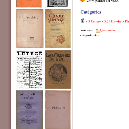
Catégories
>
3 Culture
>
3.25 Histoire
>
P?r
Voir aussi :
Quaternaire
catégorie vide