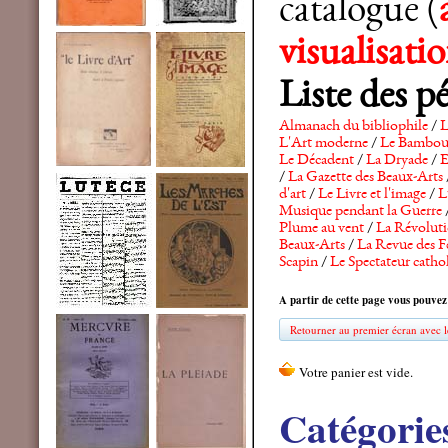
catalogue (
visualisat
Liste des p
Almanach du bibliophile
/
L
L'Art moderne
/
Le Bambo
Le Décadent
/
La Dryade
/
E
/
La Gazette des Beaux-Arts
d'art
/
Le Livre et l'image
/
L
Musique pendant la Guerre
Plume au vent
/
La Révolutio
Beaux-Arts
/
La Revue des F
Scapin
/
Le Spectateur catho
A partir de cette page vous pouvez
Retourner au premier écran avec le
Catégorie