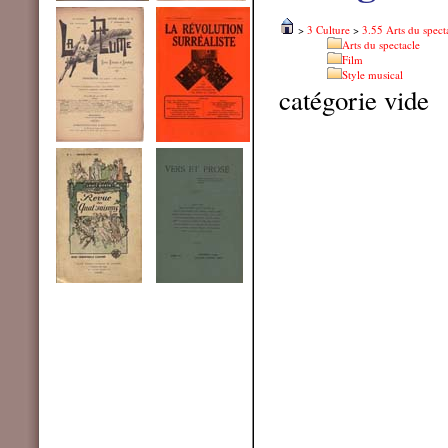
>
3 Culture
>
3.55 Arts du spect
Arts du spectacle
Film
Style musical
catégorie vide