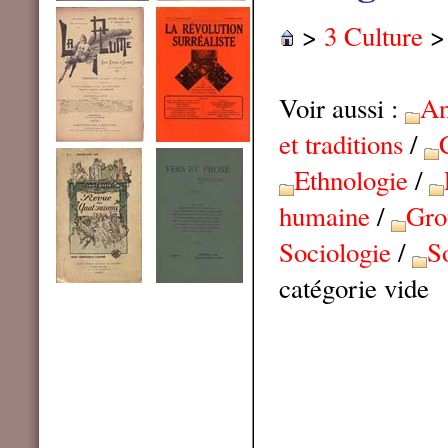
>
3 Culture
Voir aussi :
An
et traditions
/
Ethnologie
/
humaine
/
Gro
Sociologie
/
S
catégorie vide