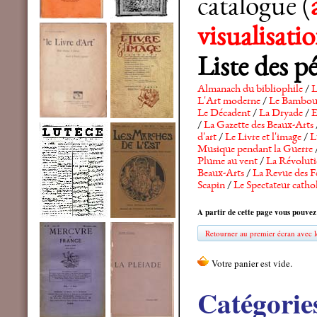
catalogue (
visualisat
Liste des p
Almanach du bibliophile
/
L
L'Art moderne
/
Le Bambo
Le Décadent
/
La Dryade
/
E
/
La Gazette des Beaux-Arts
d'art
/
Le Livre et l'image
/
L
Musique pendant la Guerre
Plume au vent
/
La Révolutio
Beaux-Arts
/
La Revue des F
Scapin
/
Le Spectateur catho
A partir de cette page vous pouvez
Retourner au premier écran avec le
Catégorie