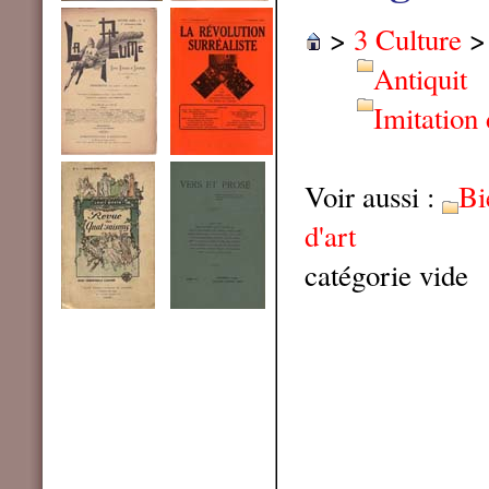
>
3 Culture
Antiquit
Imitation 
Voir aussi :
Bi
d'art
catégorie vide