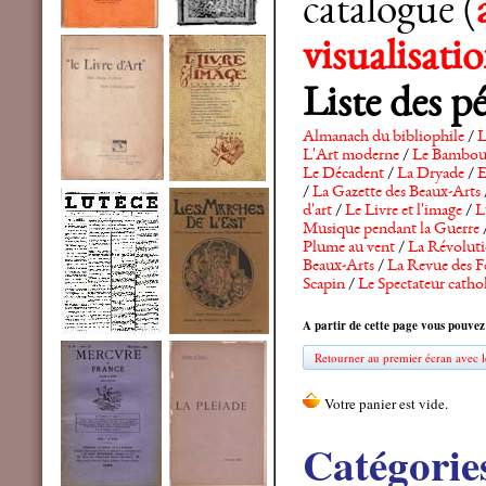
catalogue (
visualisat
Liste des p
Almanach du bibliophile
/
L
L'Art moderne
/
Le Bambo
Le Décadent
/
La Dryade
/
E
/
La Gazette des Beaux-Arts
d'art
/
Le Livre et l'image
/
L
Musique pendant la Guerre
Plume au vent
/
La Révolutio
Beaux-Arts
/
La Revue des F
Scapin
/
Le Spectateur catho
A partir de cette page vous pouvez
Retourner au premier écran avec le
Catégorie