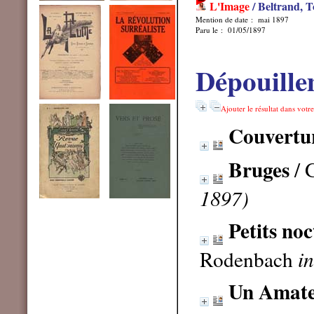
L'Image
/ Beltrand, T
Mention de date : mai 1897
Paru le : 01/05/1897
Dépouille
Ajouter le résultat dans votr
Couvertu
Bruges
/ 
1897)
Petits no
Rodenbach
i
Un Amateu