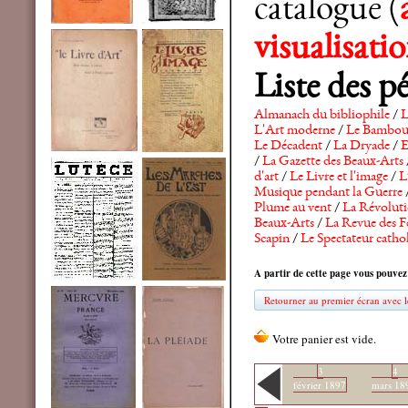
catalogue (
visualisat
Liste des p
Almanach du bibliophile
/
L
L'Art moderne
/
Le Bambo
Le Décadent
/
La Dryade
/
E
/
La Gazette des Beaux-Arts
d'art
/
Le Livre et l'image
/
L
Musique pendant la Guerre
Plume au vent
/
La Révolutio
Beaux-Arts
/
La Revue des F
Scapin
/
Le Spectateur catho
A partir de cette page vous pouvez
Retourner au premier écran avec le
3
4
février 1897
mars 18