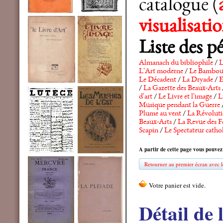
catalogue (
visualisat
Liste des p
Almanach du bibliophile
/
L
L'Art moderne
/
Le Bambo
Le Décadent
/
La Dryade
/
E
/
La Gazette des Beaux-Arts
d'art
/
Le Livre et l'image
/
L
Musique pendant la Guerre
Plume au vent
/
La Révolutio
Beaux-Arts
/
La Revue des F
Scapin
/
Le Spectateur catho
A partir de cette page vous pouvez
Retourner au premier écran avec le
Détail de 