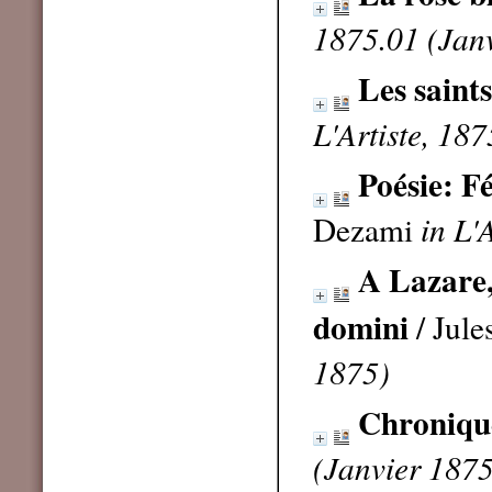
1875.01 (Jan
Les saints
L'Artiste, 18
Poésie: F
Dezami
in L'
A Lazare,
domini
/ Jule
1875)
Chroniqu
(Janvier 1875