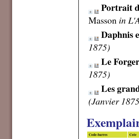
Portrait 
Masson
in L'
Daphnis e
1875)
Le Forge
1875)
Les gran
(Janvier 1875
Exemplai
Code-barres
Cote