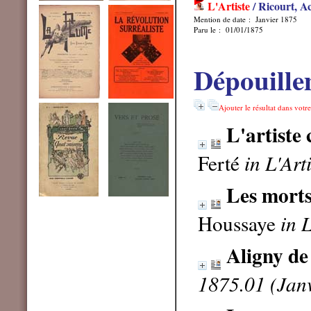
L'Artiste
/ Ricourt, Ac
Mention de date : Janvier 1875
Paru le : 01/01/1875
Dépouille
Ajouter le résultat dans votr
L'artiste
Ferté
in L'Art
Les morts
Houssaye
in 
Aligny de
1875.01 (Jan