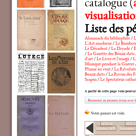
catalogue (
visualisat
Liste des p
Almanach du bibliophile
/
L
L'Art moderne
/
Le Bambo
Le Décadent
/
La Dryade
/
E
/
La Gazette des Beaux-Arts
d'art
/
Le Livre et l'image
/
L
Musique pendant la Guerre
Plume au vent
/
La Révolutio
Beaux-Arts
/
La Revue des F
Scapin
/
Le Spectateur catho
A partir de cette page vous pouvez
Retourner au premier écran avec le
1874.10
1874.1
Octobre 1874
Novembre 