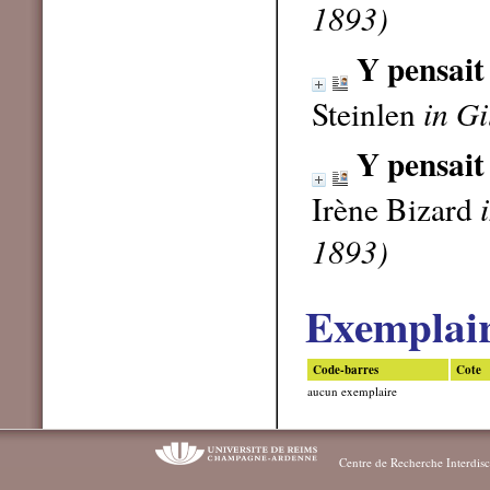
1893)
Y pensait
Steinlen
in Gi
Y pensait
Irène Bizard
1893)
Exemplai
Code-barres
Cote
aucun exemplaire
Centre de Recherche Interdisc