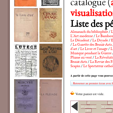
catalogue (
visualisat
Liste des p
Almanach du bibliophile
/
L
L'Art moderne
/
Le Bambo
Le Décadent
/
La Dryade
/
E
/
La Gazette des Beaux-Arts
d'art
/
Le Livre et l'image
/
L
Musique pendant la Guerre
Plume au vent
/
La Révolutio
Beaux-Arts
/
La Revue des F
Scapin
/
Le Spectateur catho
A partir de cette page vous pouvez
Retourner au premier écran avec le
47
48
19 novembre
26 novem
1893
1893