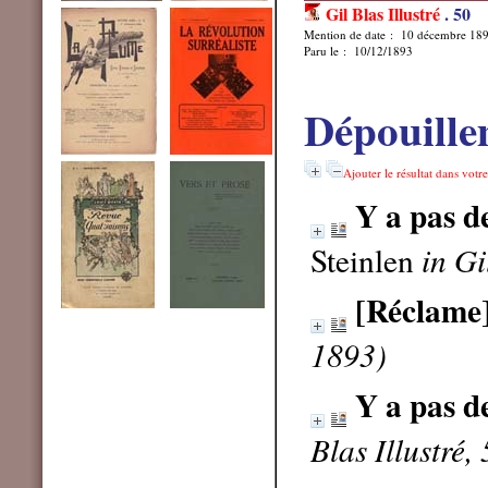
Gil Blas Illustré
.
50
Mention de date : 10 décembre 18
Paru le : 10/12/1893
Dépouille
Ajouter le résultat dans votr
Y a pas d
Steinlen
in Gi
[Réclame
1893)
Y a pas d
Blas Illustré