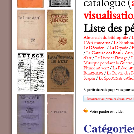
catalogue (
visualisat
Liste des p
Almanach du bibliophile
/
L
L'Art moderne
/
Le Bambo
Le Décadent
/
La Dryade
/
E
/
La Gazette des Beaux-Arts
d'art
/
Le Livre et l'image
/
L
Musique pendant la Guerre
Plume au vent
/
La Révolutio
Beaux-Arts
/
La Revue des F
Scapin
/
Le Spectateur catho
A partir de cette page vous pouvez
Retourner au premier écran avec le
Catégorie