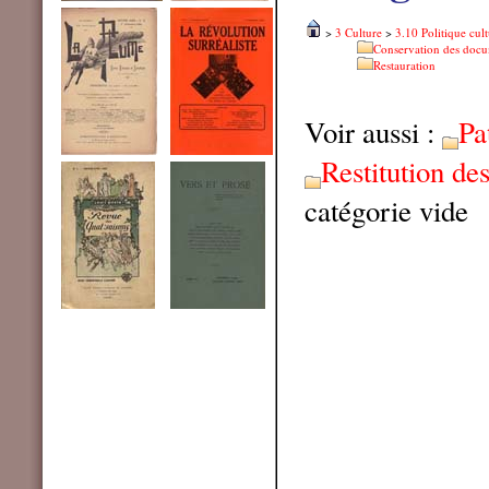
>
3 Culture
>
3.10 Politique cult
Conservation des doc
Restauration
Voir aussi :
Pa
Restitution des
catégorie vide