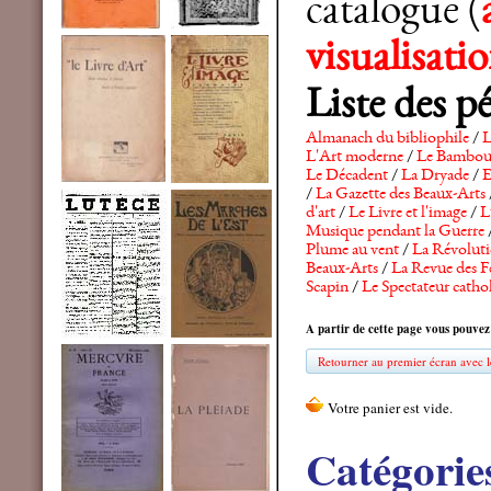
catalogue (
visualisat
Liste des p
Almanach du bibliophile
/
L
L'Art moderne
/
Le Bambo
Le Décadent
/
La Dryade
/
E
/
La Gazette des Beaux-Arts
d'art
/
Le Livre et l'image
/
L
Musique pendant la Guerre
Plume au vent
/
La Révolutio
Beaux-Arts
/
La Revue des F
Scapin
/
Le Spectateur catho
A partir de cette page vous pouvez
Retourner au premier écran avec le
Catégorie