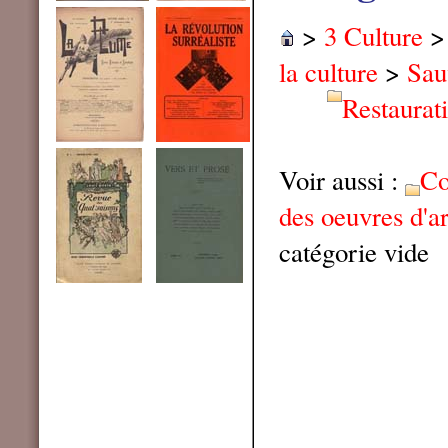
>
3 Culture
la culture
>
Sau
Restaurat
Voir aussi :
Co
des oeuvres d'ar
catégorie vide