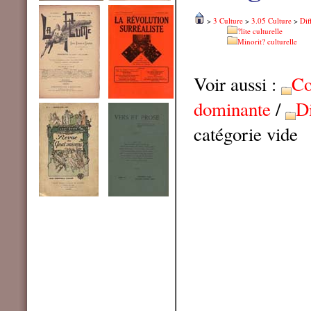
>
3 Culture
>
3.05 Culture
>
Dif
?lite culturelle
Minorit? culturelle
Voir aussi :
Co
dominante
/
Di
catégorie vide