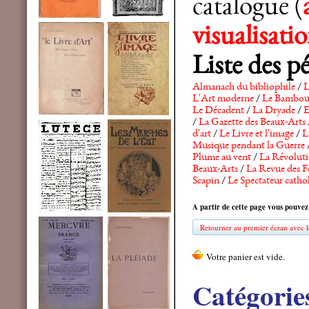
catalogue (
visualisat
Liste des p
Almanach du bibliophile
/
L
L'Art moderne
/
Le Bambo
Le Décadent
/
La Dryade
/
E
/
La Gazette des Beaux-Arts
d'art
/
Le Livre et l'image
/
L
Musique pendant la Guerre
Plume au vent
/
La Révolutio
Beaux-Arts
/
La Revue des F
Scapin
/
Le Spectateur catho
A partir de cette page vous pouvez
Retourner au premier écran avec le
Catégorie