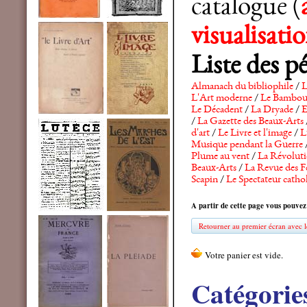
catalogue (
visualisat
Liste des p
Almanach du bibliophile
/
L
L'Art moderne
/
Le Bambo
Le Décadent
/
La Dryade
/
E
/
La Gazette des Beaux-Arts
d'art
/
Le Livre et l'image
/
L
Musique pendant la Guerre
Plume au vent
/
La Révolutio
Beaux-Arts
/
La Revue des F
Scapin
/
Le Spectateur catho
A partir de cette page vous pouvez
Retourner au premier écran avec le
Catégorie