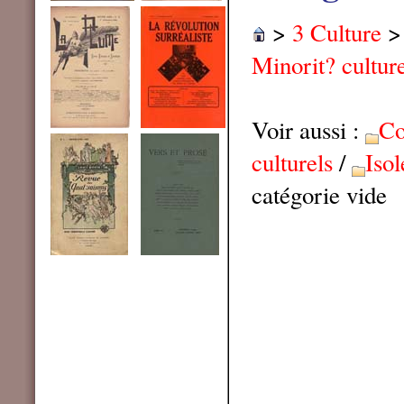
>
3 Culture
Minorit? culture
Voir aussi :
Co
culturels
/
Isol
catégorie vide